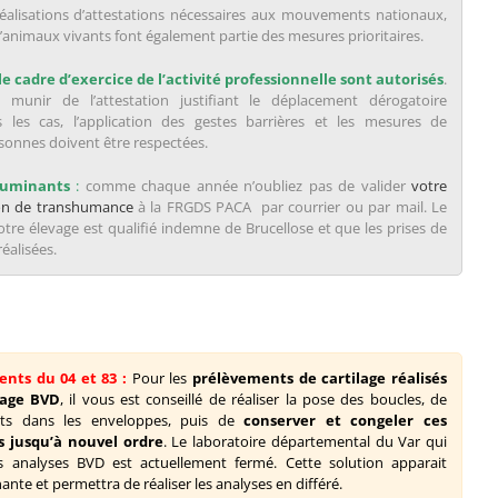
réalisations d’attestations nécessaires aux mouvements nationaux,
’animaux vivants font également partie des mesures prioritaires.
 cadre d’exercice de l’activité professionnelle sont autorisés
.
 munir de l’attestation justifiant le déplacement dérogatoire
 les cas, l’application des gestes barrières et les mesures de
rsonnes doivent être respectées.
ruminants
:
comme chaque année n’oubliez pas de valider
votre
ion de transhumance
à la FRGDS PACA par courrier ou par mail. Le
otre élevage est qualifié indemne de Brucellose et que les prises de
éalisées.
nts du 04 et 83 :
Pour les
prélèvements de cartilage réalisés
lage BVD
, il vous est conseillé de réaliser la pose des boucles, de
nts dans les enveloppes, puis de
conserver et congeler ces
 jusqu’à nouvel ordre
. Le laboratoire départemental du Var qui
es analyses BVD est actuellement fermé. Cette solution apparait
te et permettra de réaliser les analyses en différé.