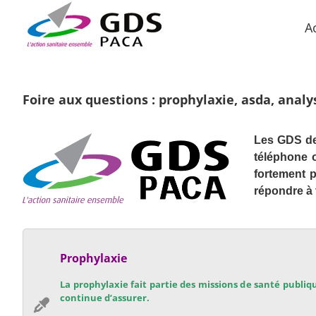
Passer
au
A
contenu
Foire aux questions : prophylaxie, asda, analy
Les GDS de 
téléphone 
fortement 
répondre à 
Prophylaxie
La prophylaxie fait partie des missions de santé publiq
continue d’assurer.