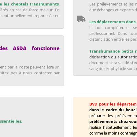
ne les cheptels transhumants
,
Les prélèvements et les 
férés en cas de force majeur. En
aux échanges et exports d
xceptionnellement repoussée en
Les déplacements dans le
Il faut compléter et se
professionnel. Dans tous
distanciation entre les pe
 des ASDA fonctionne
Transhumance petits 
déclaration ou autorisat
document sera validé si v
nt par la Poste peuvent être un
sang de prophylaxie sont r
sitez pas à nous contacter par
BVD pour les départeme
dans le cadre du bouc
préparer les prélèveme
ssentielles.
prélèvements chez vous
réalise habituellement l
comme la moins contraignan