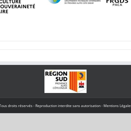
Tous droits réservés - Reproduction interdite sans autorisation - Mentions Légale