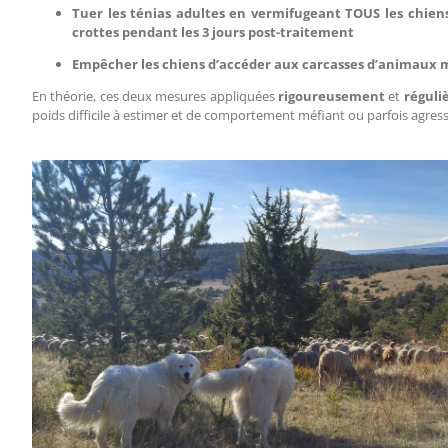
Tuer les ténias adultes en vermifugeant TOUS les chiens
crottes pendant les 3 jours post-traitement
Empêcher les chiens d’accéder aux carcasses d’animaux 
En théorie, ces deux mesures appliquées
rigoureusement
et
régul
poids difficile à estimer et de comportement méfiant ou parfois agres