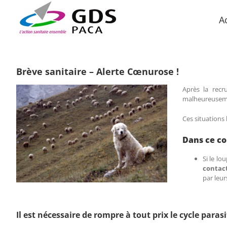
Passer
au
A
contenu
Brève sanitaire – Alerte Cœnurose !
Après la recr
malheureusemen
Ces situations 
Dans ce co
Si le lo
contac
par leur
Il est nécessaire de rompre à tout prix le cycle parasi