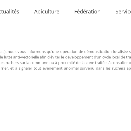
ctualités
Apiculture
Fédération
Servic
ika…), nous vous informons qu’une opération de démoustication localisée
s de lutte anti-vectorielle afin d’éviter le développement d’un cycle local de
es ruchers sur la commune ou à proximité de la zone traitée, à consulter « 
ourrier, et à signaler tout événement anormal survenu dans les ruchers a