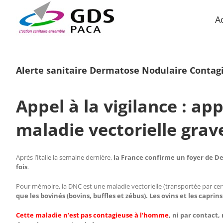
Passer
au
A
contenu
Alerte sanitaire Dermatose Nodulaire Contag
Appel à la vigilance : ap
maladie vectorielle grave
Après l’Italie la semaine dernière,
la France confirme un foyer de D
fois
.
Pour mémoire, la DNC est une maladie vectorielle (transportée par ce
que les bovinés (bovins, buffles et zébus). Les ovins et les capri
Cette maladie n’est pas contagieuse à l’homme
, ni par contact,