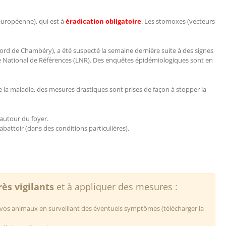
européenne), qui est à
éradication obligatoire
. Les stomoxes (vecteurs
nord de Chambéry), a été suspecté la semaine dernière suite à des signes
oire National de Références (LNR). Des enquêtes épidémiologiques sont en
de la maladie, des mesures drastiques sont prises de façon à stopper la
autour du foyer.
battoir (dans des conditions particulières).
rès vigilants
et à appliquer des mesures :
e vos animaux en surveillant des éventuels symptômes (télécharger la