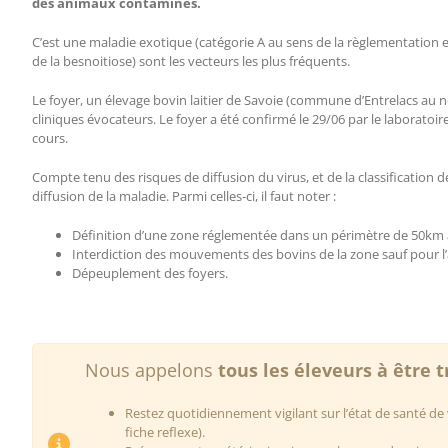
des animaux contaminés.
C’est une maladie exotique (catégorie A au sens de la règlementation 
de la besnoitiose) sont les vecteurs les plus fréquents.
Le foyer, un élevage bovin laitier de Savoie (commune d’Entrelacs au 
cliniques évocateurs. Le foyer a été confirmé le 29/06 par le laborat
cours.
Compte tenu des risques de diffusion du virus, et de la classification 
diffusion de la maladie. Parmi celles-ci, il faut noter :
Définition d’une zone réglementée dans un périmètre de 50km 
Interdiction des mouvements des bovins de la zone sauf pour l’a
Dépeuplement des foyers.
Nous appelons
tous les éleveurs à être t
Restez quotidiennement vigilant sur l’état de santé d
fiche reflexe).